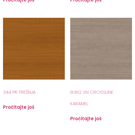
344 PR TREŠNJA
8362 SN CROSSLINE
KARAMEL
Pročitajte još
Pročitajte još