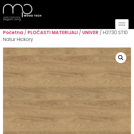
/
/
/ H3730 ST10
Početna
PLOČASTI MATERIJALI
UNIVER
Natur Hickory