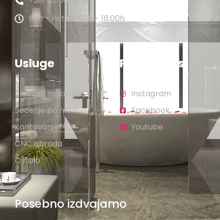
+381 62 66 00 84
Pon - Pet 08:00h - 16:00h
Usluge
Pratite nas
Pločasti materijali
Instagram
Secenje po meri
Facebook
Kantovanje
Youtube
CNC obrada
Ostalo
Posebno izdvajamo