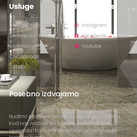
Usluge
Pratite nas
Pločasti materijali
Instagram
Secenje po meri
Facebook
Kantovanje
Youtube
CNC obrada
Ostalo
Posebno izdvajamo
Nudimo posebne uslove za saradnju stolarima.
Kod nas možete da završite svaku stolarsku
operaciju i kompletirate proizvod pre isporuke