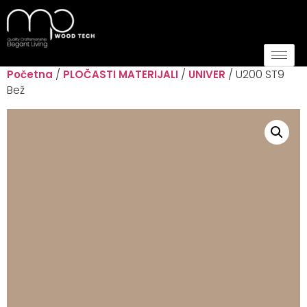
/
/
/ U200 ST9
Početna
PLOČASTI MATERIJALI
UNIVER
Bež