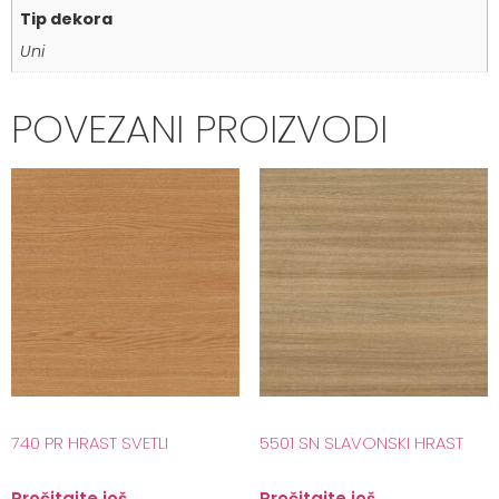
Tip dekora
Uni
POVEZANI PROIZVODI
740 PR HRAST SVETLI
5501 SN SLAVONSKI HRAST
Pročitajte još
Pročitajte još