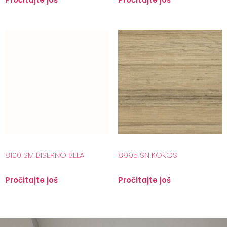
8100 SM BISERNO BELA
8995 SN KOKOS
Pročitajte još
Pročitajte još