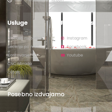
Usluge
Pratite nas
Pločasti materijali
Instagram
Secenje po meri
Facebook
Kantovanje
Youtube
CNC obrada
Ostalo
Posebno izdvajamo