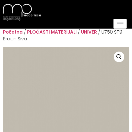
/
/
/ U750 ST9
Početna
PLOČASTI MATERIJALI
UNIVER
Braon Siva