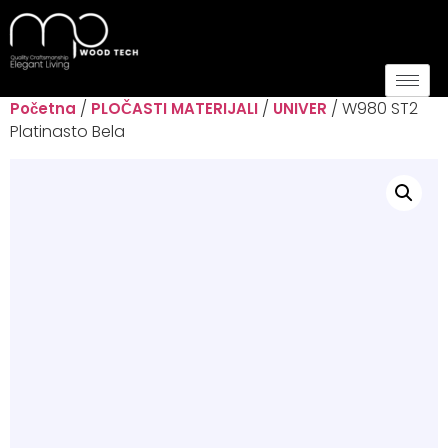
/
/
/ W980 ST2
Početna
PLOČASTI MATERIJALI
UNIVER
Platinasto Bela