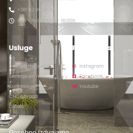
+381 62 66 00 84
Pon - Pet 08:00h - 16:00h
Usluge
Pratite nas
Pločasti materijali
Instagram
Secenje po meri
Facebook
Kantovanje
Youtube
CNC obrada
Ostalo
Posebno izdvajamo