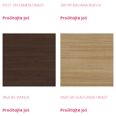
5527 SN KAMENI HRAST
381 PR BAVARIA BUKVA
Pročitajte još
Pročitajte još
854 BS WENGE
5501 SN SLAVONSKI HRAST
Pročitajte još
Pročitajte još